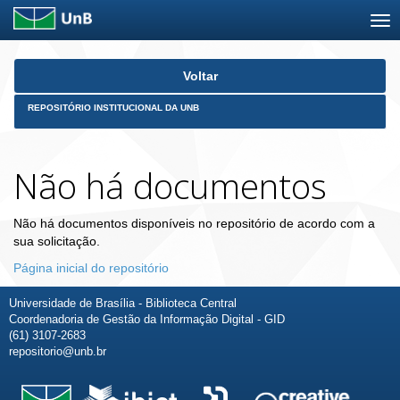
Skip
Voltar
navigation
REPOSITÓRIO INSTITUCIONAL DA UNB
Não há documentos
Não há documentos disponíveis no repositório de acordo com a
sua solicitação.
Página inicial do repositório
Universidade de Brasília - Biblioteca Central
Coordenadoria de Gestão da Informação Digital - GID
(61) 3107-2683
repositorio@unb.br