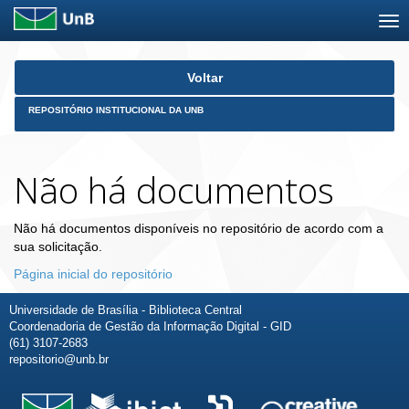
Skip
Voltar
navigation
REPOSITÓRIO INSTITUCIONAL DA UNB
Não há documentos
Não há documentos disponíveis no repositório de acordo com a
sua solicitação.
Página inicial do repositório
Universidade de Brasília - Biblioteca Central
Coordenadoria de Gestão da Informação Digital - GID
(61) 3107-2683
repositorio@unb.br