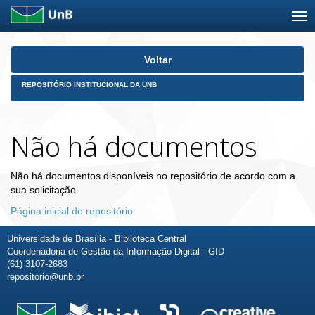
Skip
Voltar
navigation
REPOSITÓRIO INSTITUCIONAL DA UNB
Não há documentos
Não há documentos disponíveis no repositório de acordo com a
sua solicitação.
Página inicial do repositório
Universidade de Brasília - Biblioteca Central
Coordenadoria de Gestão da Informação Digital - GID
(61) 3107-2683
repositorio@unb.br