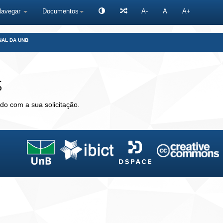
Navegar
Documentos
A-
A
A+
NAL DA UNB
s
do com a sua solicitação.