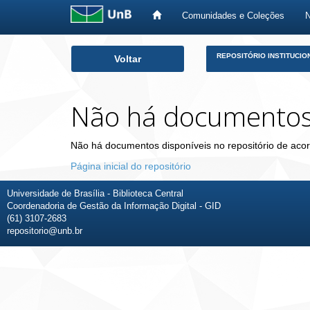
Comunidades e Coleções
Skip
REPOSITÓRIO INSTITUCIO
Voltar
navigation
Não há documento
Não há documentos disponíveis no repositório de acor
Página inicial do repositório
Universidade de Brasília - Biblioteca Central
Coordenadoria de Gestão da Informação Digital - GID
(61) 3107-2683
repositorio@unb.br