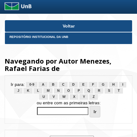
Skip
Voltar
navigation
REPOSITÓRIO INSTITUCIONAL DA UNB
Navegando por Autor Menezes,
Rafael Farias de
Ir para:
0-9
A
B
C
D
E
F
G
H
I
J
K
L
M
N
O
P
Q
R
S
T
U
V
W
X
Y
Z
ou entre com as primeiras letras: