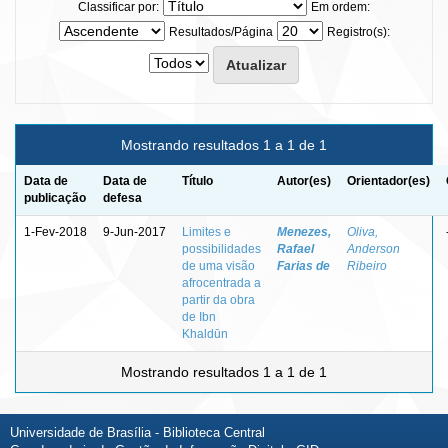
Classificar por:
Em ordem:
Resultados/Página
Registro(s):
Mostrando resultados 1 a 1 de 1
Data de
Data de
Título
Autor(es)
Orientador(es)
publicação
defesa
1-Fev-2018
9-Jun-2017
Limites e
Menezes,
Oliva,
possibilidades
Rafael
Anderson
de uma visão
Farias de
Ribeiro
afrocentrada a
partir da obra
de Ibn
Khaldūn
Mostrando resultados 1 a 1 de 1
Universidade de Brasília - Biblioteca Central