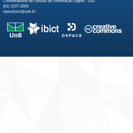
Coordenadoria de Gestão da Informação Digital - GID
(61) 3107-2683
repositorio@unb.br
Fale conosco
Sobre