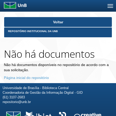
Skip
Voltar
navigation
REPOSITÓRIO INSTITUCIONAL DA UNB
Não há documentos
Não há documentos disponíveis no repositório de acordo com a
sua solicitação.
Página inicial do repositório
Universidade de Brasília - Biblioteca Central
Coordenadoria de Gestão da Informação Digital - GID
(61) 3107-2683
repositorio@unb.br