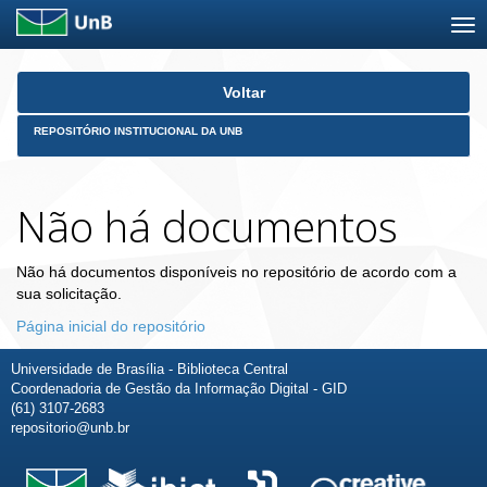
Skip
Voltar
navigation
REPOSITÓRIO INSTITUCIONAL DA UNB
Não há documentos
Não há documentos disponíveis no repositório de acordo com a
sua solicitação.
Página inicial do repositório
Universidade de Brasília - Biblioteca Central
Coordenadoria de Gestão da Informação Digital - GID
(61) 3107-2683
repositorio@unb.br