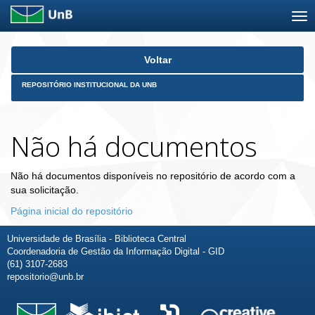
Skip
Voltar
navigation
REPOSITÓRIO INSTITUCIONAL DA UNB
Não há documentos
Não há documentos disponíveis no repositório de acordo com a
sua solicitação.
Página inicial do repositório
Universidade de Brasília - Biblioteca Central
Coordenadoria de Gestão da Informação Digital - GID
(61) 3107-2683
repositorio@unb.br