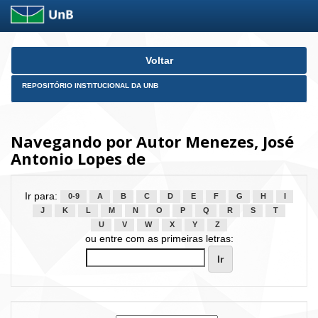
Skip
Voltar
navigation
REPOSITÓRIO INSTITUCIONAL DA UNB
Navegando por Autor Menezes, José
Antonio Lopes de
Ir para:
0-9
A
B
C
D
E
F
G
H
I
J
K
L
M
N
O
P
Q
R
S
T
U
V
W
X
Y
Z
ou entre com as primeiras letras: