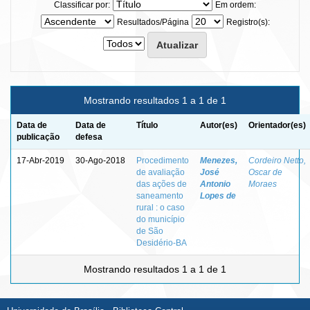
Classificar por:
Em ordem:
Resultados/Página
Registro(s):
Mostrando resultados 1 a 1 de 1
Data de
Data de
Título
Autor(es)
Orientador(es)
publicação
defesa
17-Abr-2019
30-Ago-2018
Procedimento
Menezes,
Cordeiro Netto,
de avaliação
José
Oscar de
das ações de
Antonio
Moraes
saneamento
Lopes de
rural : o caso
do município
de São
Desidério-BA
Mostrando resultados 1 a 1 de 1