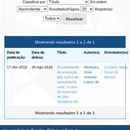
Classificar por:
Em ordem:
Resultados/Página
Registro(s):
Mostrando resultados 1 a 1 de 1
Data de
Data de
Título
Autor(es)
Orientador(es)
publicação
defesa
17-Abr-2019
30-Ago-2018
Procedimento
Menezes,
Cordeiro Netto,
de avaliação
José
Oscar de
das ações de
Antonio
Moraes
saneamento
Lopes de
rural : o caso
do município
de São
Desidério-BA
Mostrando resultados 1 a 1 de 1