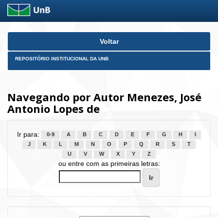
Skip
Voltar
navigation
REPOSITÓRIO INSTITUCIONAL DA UNB
Navegando por Autor Menezes, José
Antonio Lopes de
Ir para:
0-9
A
B
C
D
E
F
G
H
I
J
K
L
M
N
O
P
Q
R
S
T
U
V
W
X
Y
Z
ou entre com as primeiras letras: