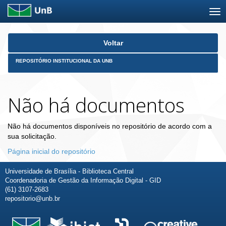
Skip
Voltar
navigation
REPOSITÓRIO INSTITUCIONAL DA UNB
Não há documentos
Não há documentos disponíveis no repositório de acordo com a
sua solicitação.
Página inicial do repositório
Universidade de Brasília - Biblioteca Central
Coordenadoria de Gestão da Informação Digital - GID
(61) 3107-2683
repositorio@unb.br