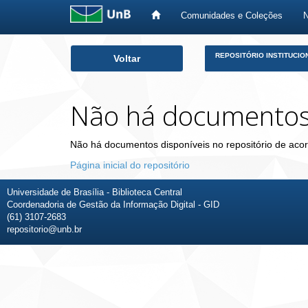
Comunidades e Coleções
Skip
REPOSITÓRIO INSTITUCIO
Voltar
navigation
Não há documento
Não há documentos disponíveis no repositório de acor
Página inicial do repositório
Universidade de Brasília - Biblioteca Central
Coordenadoria de Gestão da Informação Digital - GID
(61) 3107-2683
repositorio@unb.br