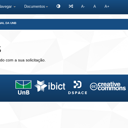
Navegar
Documentos
A-
A
A+
NAL DA UNB
s
do com a sua solicitação.