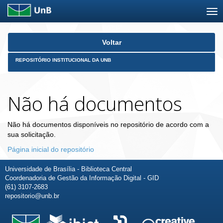
Skip
Voltar
navigation
REPOSITÓRIO INSTITUCIONAL DA UNB
Não há documentos
Não há documentos disponíveis no repositório de acordo com a
sua solicitação.
Página inicial do repositório
Universidade de Brasília - Biblioteca Central
Coordenadoria de Gestão da Informação Digital - GID
(61) 3107-2683
repositorio@unb.br