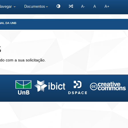
Navegar
Documentos
A-
A
A+
NAL DA UNB
s
do com a sua solicitação.