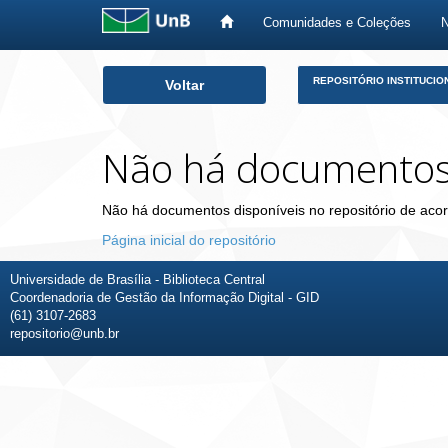
Comunidades e Coleções
Skip
REPOSITÓRIO INSTITUCIO
Voltar
navigation
Não há documento
Não há documentos disponíveis no repositório de acor
Página inicial do repositório
Universidade de Brasília - Biblioteca Central
Coordenadoria de Gestão da Informação Digital - GID
(61) 3107-2683
repositorio@unb.br