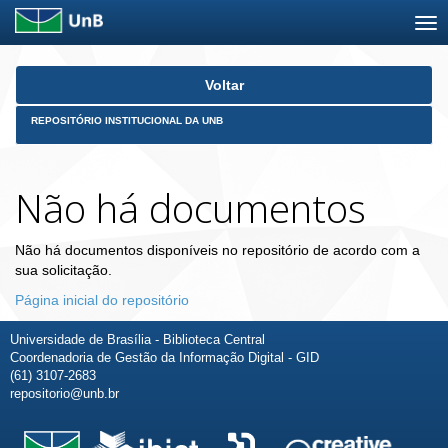
Skip
Voltar
navigation
REPOSITÓRIO INSTITUCIONAL DA UNB
Não há documentos
Não há documentos disponíveis no repositório de acordo com a
sua solicitação.
Página inicial do repositório
Universidade de Brasília - Biblioteca Central
Coordenadoria de Gestão da Informação Digital - GID
(61) 3107-2683
repositorio@unb.br