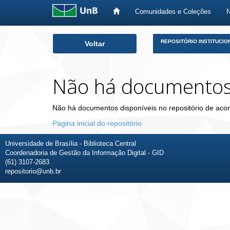
Comunidades e Coleções
Skip
REPOSITÓRIO INSTITUCIO
Voltar
navigation
Não há documento
Não há documentos disponíveis no repositório de acor
Página inicial do repositório
Universidade de Brasília - Biblioteca Central
Coordenadoria de Gestão da Informação Digital - GID
(61) 3107-2683
repositorio@unb.br