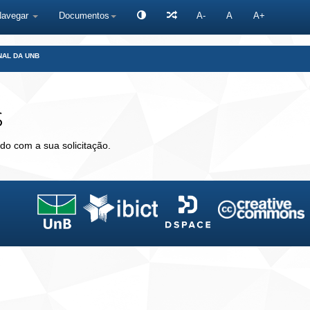
Navegar
Documentos
A-
A
A+
NAL DA UNB
s
do com a sua solicitação.