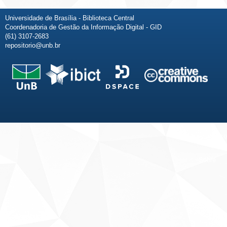
Universidade de Brasília - Biblioteca Central
Coordenadoria de Gestão da Informação Digital - GID
(61) 3107-2683
repositorio@unb.br
Fale conosco
Sobre