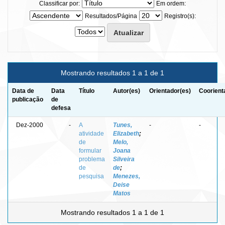
Classificar por:
Em ordem:
Resultados/Página
Registro(s):
Mostrando resultados 1 a 1 de 1
Data de
Data
Título
Autor(es)
Orientador(es)
Coorient
publicação
de
defesa
Dez-2000
-
A
Tunes,
-
-
atividade
Elizabeth
;
de
Melo,
formular
Joana
problema
Silveira
de
de
;
pesquisa
Menezes,
Deise
Matos
Mostrando resultados 1 a 1 de 1