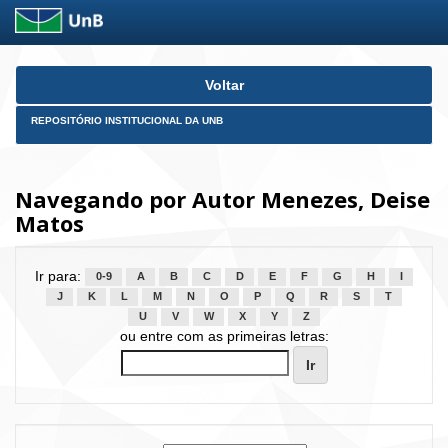
Skip
Voltar
navigation
REPOSITÓRIO INSTITUCIONAL DA UNB
Navegando por Autor Menezes, Deise
Matos
Ir para:
0-9
A
B
C
D
E
F
G
H
I
J
K
L
M
N
O
P
Q
R
S
T
U
V
W
X
Y
Z
ou entre com as primeiras letras: