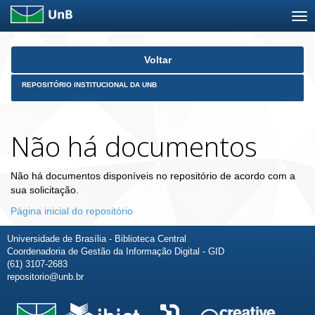
Skip
Voltar
navigation
REPOSITÓRIO INSTITUCIONAL DA UNB
Não há documentos
Não há documentos disponíveis no repositório de acordo com a
sua solicitação.
Página inicial do repositório
Universidade de Brasília - Biblioteca Central
Coordenadoria de Gestão da Informação Digital - GID
(61) 3107-2683
repositorio@unb.br