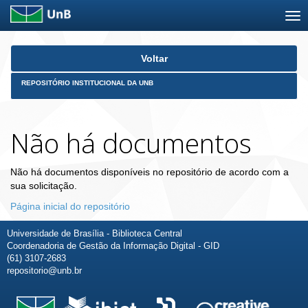
Skip
Voltar
navigation
REPOSITÓRIO INSTITUCIONAL DA UNB
Não há documentos
Não há documentos disponíveis no repositório de acordo com a
sua solicitação.
Página inicial do repositório
Universidade de Brasília - Biblioteca Central
Coordenadoria de Gestão da Informação Digital - GID
(61) 3107-2683
repositorio@unb.br