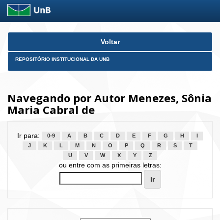
Skip
Voltar
navigation
REPOSITÓRIO INSTITUCIONAL DA UNB
Navegando por Autor Menezes, Sônia
Maria Cabral de
Ir para:
0-9
A
B
C
D
E
F
G
H
I
J
K
L
M
N
O
P
Q
R
S
T
U
V
W
X
Y
Z
ou entre com as primeiras letras: