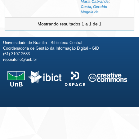
Maria Cabral de
;
Costa, Geraldo
Magela da
Mostrando resultados 1 a 1 de 1
Universidade de Brasília - Biblioteca Central
Coordenadoria de Gestão da Informação Digital - GID
(61) 3107-2683
repositorio@unb.br
Fale conosco
Sobre