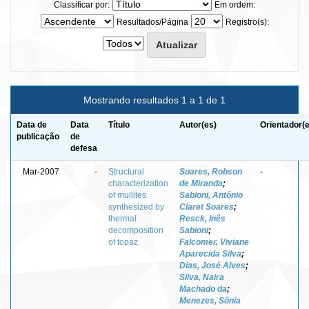
Classificar por:
Em ordem:
Resultados/Página
Registro(s):
Mostrando resultados 1 a 1 de 1
Data de
Data
Título
Autor(es)
Orientador(
publicação
de
defesa
Mar-2007
-
Structural
Soares, Robson
-
characterization
de Miranda
;
of mullites
Sabioni, Antônio
synthesized by
Claret Soares
;
thermal
Resck, Inês
decomposition
Sabioni
;
of topaz
Falcomer, Viviane
Aparecida Silva
;
Dias, José Alves
;
Silva, Naira
Machado da
;
Menezes, Sônia