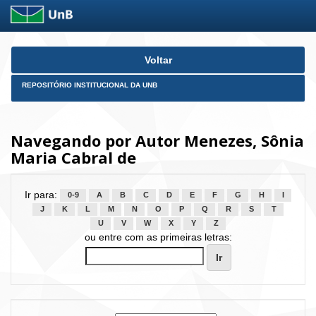
Skip
Voltar
navigation
REPOSITÓRIO INSTITUCIONAL DA UNB
Navegando por Autor Menezes, Sônia
Maria Cabral de
Ir para:
0-9
A
B
C
D
E
F
G
H
I
J
K
L
M
N
O
P
Q
R
S
T
U
V
W
X
Y
Z
ou entre com as primeiras letras: