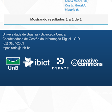
Maria Cabral de
;
Costa, Geraldo
Magela da
Mostrando resultados 1 a 1 de 1
Universidade de Brasília - Biblioteca Central
Coordenadoria de Gestão da Informação Digital - GID
(61) 3107-2683
repositorio@unb.br
Fale conosco
Sobre