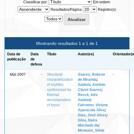
Classificar por:
Em ordem:
Resultados/Página
Registro(s):
Mostrando resultados 1 a 1 de 1
Data de
Data
Título
Autor(es)
Orientador(
publicação
de
defesa
Mar-2007
-
Structural
Soares, Robson
-
characterization
de Miranda
;
of mullites
Sabioni, Antônio
synthesized by
Claret Soares
;
thermal
Resck, Inês
decomposition
Sabioni
;
of topaz
Falcomer, Viviane
Aparecida Silva
;
Dias, José Alves
;
Silva, Naira
Machado da
;
Menezes, Sônia