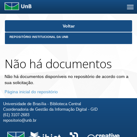
Skip
Voltar
navigation
REPOSITÓRIO INSTITUCIONAL DA UNB
Não há documentos
Não há documentos disponíveis no repositório de acordo com a
sua solicitação.
Página inicial do repositório
Universidade de Brasília - Biblioteca Central
Coordenadoria de Gestão da Informação Digital - GID
(61) 3107-2683
repositorio@unb.br