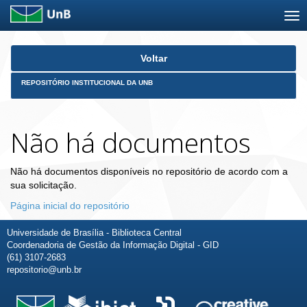
Skip
Voltar
navigation
REPOSITÓRIO INSTITUCIONAL DA UNB
Não há documentos
Não há documentos disponíveis no repositório de acordo com a
sua solicitação.
Página inicial do repositório
Universidade de Brasília - Biblioteca Central
Coordenadoria de Gestão da Informação Digital - GID
(61) 3107-2683
repositorio@unb.br