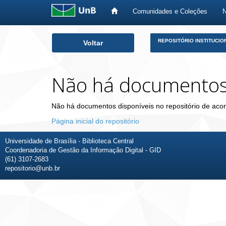
Comunidades e Coleções
Skip
REPOSITÓRIO INSTITUCIO
Voltar
navigation
Não há documento
Não há documentos disponíveis no repositório de acor
Página inicial do repositório
Universidade de Brasília - Biblioteca Central
Coordenadoria de Gestão da Informação Digital - GID
(61) 3107-2683
repositorio@unb.br