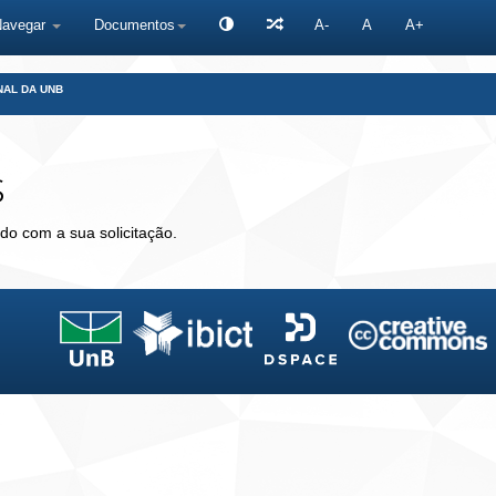
Navegar
Documentos
A-
A
A+
NAL DA UNB
s
do com a sua solicitação.