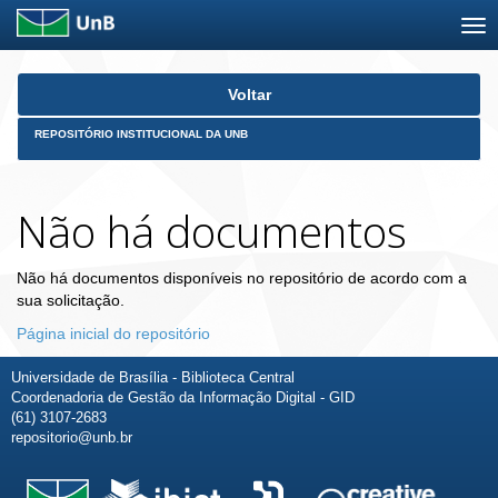
Skip
Voltar
navigation
REPOSITÓRIO INSTITUCIONAL DA UNB
Não há documentos
Não há documentos disponíveis no repositório de acordo com a
sua solicitação.
Página inicial do repositório
Universidade de Brasília - Biblioteca Central
Coordenadoria de Gestão da Informação Digital - GID
(61) 3107-2683
repositorio@unb.br