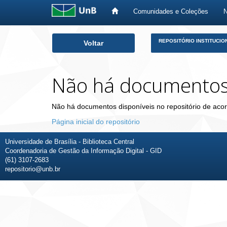
Comunidades e Coleções
Skip
REPOSITÓRIO INSTITUCIO
Voltar
navigation
Não há documento
Não há documentos disponíveis no repositório de acor
Página inicial do repositório
Universidade de Brasília - Biblioteca Central
Coordenadoria de Gestão da Informação Digital - GID
(61) 3107-2683
repositorio@unb.br