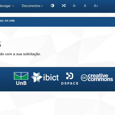
Navegar
Documentos
A-
A
A+
NAL DA UNB
s
do com a sua solicitação.