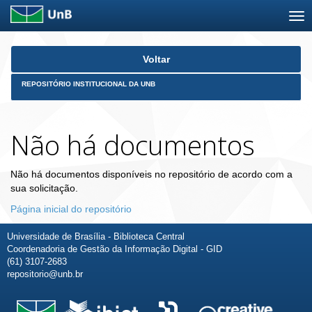
Skip
Voltar
navigation
REPOSITÓRIO INSTITUCIONAL DA UNB
Não há documentos
Não há documentos disponíveis no repositório de acordo com a
sua solicitação.
Página inicial do repositório
Universidade de Brasília - Biblioteca Central
Coordenadoria de Gestão da Informação Digital - GID
(61) 3107-2683
repositorio@unb.br