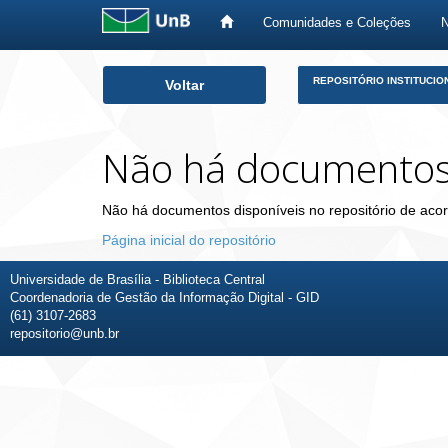
Comunidades e Coleções
Skip
REPOSITÓRIO INSTITUCIO
Voltar
navigation
Não há documento
Não há documentos disponíveis no repositório de acor
Página inicial do repositório
Universidade de Brasília - Biblioteca Central
Coordenadoria de Gestão da Informação Digital - GID
(61) 3107-2683
repositorio@unb.br