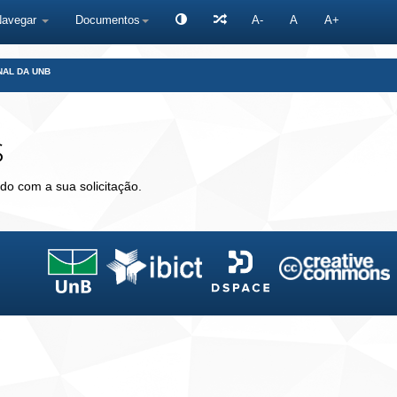
Navegar
Documentos
A-
A
A+
NAL DA UNB
s
do com a sua solicitação.