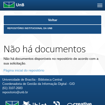
Skip
Voltar
navigation
REPOSITÓRIO INSTITUCIONAL DA UNB
Não há documentos
Não há documentos disponíveis no repositório de acordo com a
sua solicitação.
Página inicial do repositório
Universidade de Brasília - Biblioteca Central
Coordenadoria de Gestão da Informação Digital - GID
(61) 3107-2683
repositorio@unb.br