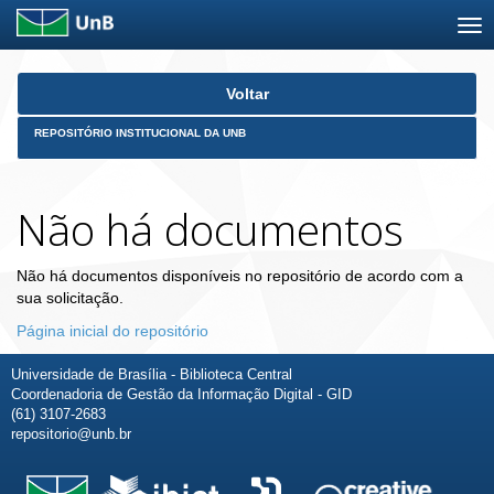
Skip
Voltar
navigation
REPOSITÓRIO INSTITUCIONAL DA UNB
Não há documentos
Não há documentos disponíveis no repositório de acordo com a
sua solicitação.
Página inicial do repositório
Universidade de Brasília - Biblioteca Central
Coordenadoria de Gestão da Informação Digital - GID
(61) 3107-2683
repositorio@unb.br