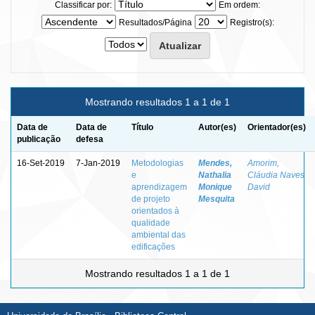
Classificar por:
Em ordem:
Resultados/Página
Registro(s):
Mostrando resultados 1 a 1 de 1
Data de
Data de
Título
Autor(es)
Orientador(es)
publicação
defesa
16-Set-2019
7-Jan-2019
Metodologias
Mendes,
Amorim,
e
Nathalia
Cláudia Naves
aprendizagem
Monique
David
de projeto
Mesquita
orientados à
qualidade
ambiental das
edificações
Mostrando resultados 1 a 1 de 1