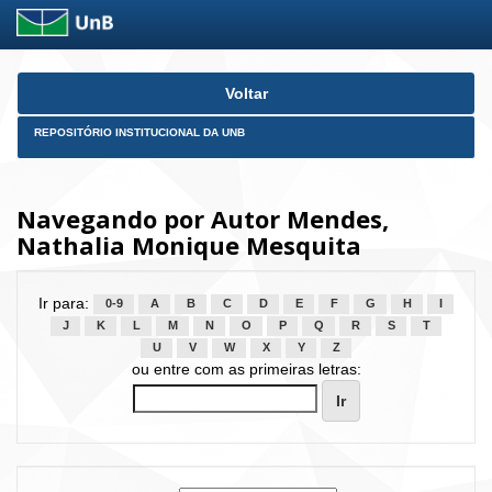
Skip
Voltar
navigation
REPOSITÓRIO INSTITUCIONAL DA UNB
Navegando por Autor Mendes,
Nathalia Monique Mesquita
Ir para:
0-9
A
B
C
D
E
F
G
H
I
J
K
L
M
N
O
P
Q
R
S
T
U
V
W
X
Y
Z
ou entre com as primeiras letras: