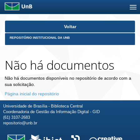
Skip
Voltar
navigation
REPOSITÓRIO INSTITUCIONAL DA UNB
Não há documentos
Não há documentos disponíveis no repositório de acordo com a
sua solicitação.
Página inicial do repositório
Universidade de Brasília - Biblioteca Central
Coordenadoria de Gestão da Informação Digital - GID
(61) 3107-2683
repositorio@unb.br