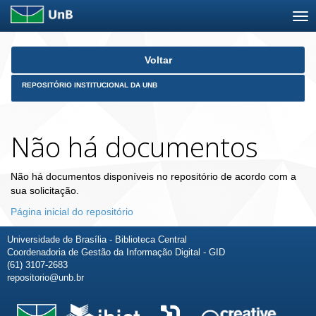
Skip
Voltar
navigation
REPOSITÓRIO INSTITUCIONAL DA UNB
Não há documentos
Não há documentos disponíveis no repositório de acordo com a
sua solicitação.
Página inicial do repositório
Universidade de Brasília - Biblioteca Central
Coordenadoria de Gestão da Informação Digital - GID
(61) 3107-2683
repositorio@unb.br