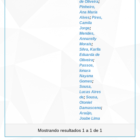
de Oliveira
;
Pinheiro,
Ana Maria
Alves
;
Pires,
Camila
Jorge
;
Mendes,
Annarelly
Morais
;
Silva, Karlla
Eduarda de
Oliveira
;
Passos,
Ionara
Nayana
Gomes
;
Sousa,
Lucas Aires
de
;
Sousa,
Otoniel
Damasceno
;
Araújo,
Joabe Lima
Mostrando resultados 1 a 1 de 1