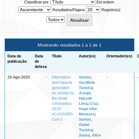
Classificar por:
Em ordem:
Resultados/Página
Registro(s):
Mostrando resultados 1 a 1 de 1
Data de
Data
Título
Autor(es)
Orientador(es)
publicação
de
defesa
26-Ago-2020
-
Information
Santos,
-
-
and impacts
Gardênia
generated
Taveira
;
on society by
Araújo,
the novel
Ingryde
coronavirus
Lima
;
Cruz,
2019-
Hugo Vitor
nCoV/SARS-
Menezes
;
CoV-2
Santos,
Gabel
Taveira
;
Sousa, Alice