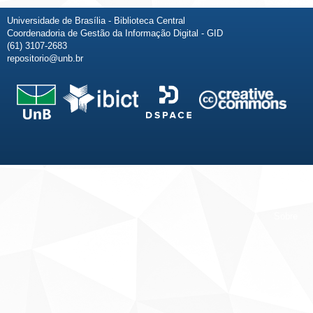
Universidade de Brasília - Biblioteca Central
Coordenadoria de Gestão da Informação Digital - GID
(61) 3107-2683
repositorio@unb.br
Fale conosco
Sobre