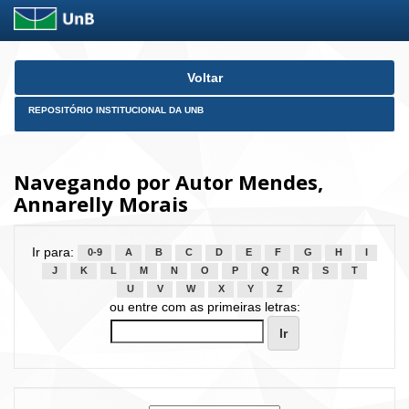
Skip
Voltar
navigation
REPOSITÓRIO INSTITUCIONAL DA UNB
Navegando por Autor Mendes,
Annarelly Morais
Ir para:
0-9
A
B
C
D
E
F
G
H
I
J
K
L
M
N
O
P
Q
R
S
T
U
V
W
X
Y
Z
ou entre com as primeiras letras: