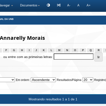
Navegar
Documentos
A-
A
A+
NAL DA UNB
Annarelly Morais
F
G
H
I
J
K
L
M
N
O
P
Q
R
ou entre com as primeiras letras:
Em ordem:
Resultados/Página
Registro(
Mostrando resultados 1 a 1 de 1