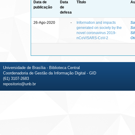
Data de
Data
Título
Au
publicação
de
defesa
26-Ago-2020
-
Information and impacts
Sa
generated on society by the
So
novel coronavirus 2019-
Si
nCoV/SARS-CoV-2
Ot
Universidade de Brasília - Biblioteca Central
Coordenadoria de Gestão da Informação Digital - GID
(61) 3107-2683
repositorio@unb.br