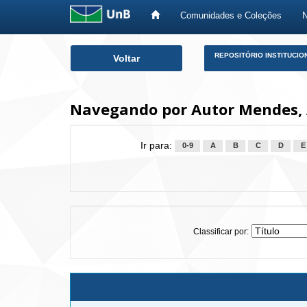
Comunidades e Coleções
Skip
REPOSITÓRIO INSTITUCIO
Voltar
navigation
Navegando por Autor Mendes, 
Ir para:
0-9
A
B
C
D
E
Classificar por: