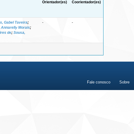
Orientador(es)
Coorientador(es)
s, Gabel Taveira
;
-
-
 Annarelly Morais
;
ires de
;
Sousa,
Fale conosco
Sobre