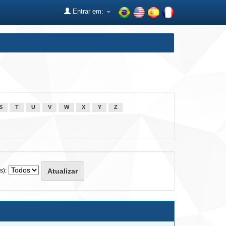
Entrar em:
S
T
U
V
W
X
Y
Z
s):