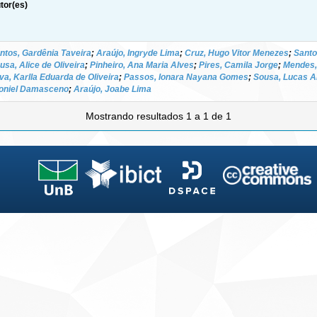
tor(es)
ntos, Gardênia Taveira
;
Araújo, Ingryde Lima
;
Cruz, Hugo Vitor Menezes
;
Santo
usa, Alice de Oliveira
;
Pinheiro, Ana Maria Alves
;
Pires, Camila Jorge
;
Mendes,
lva, Karlla Eduarda de Oliveira
;
Passos, Ionara Nayana Gomes
;
Sousa, Lucas A
oniel Damasceno
;
Araújo, Joabe Lima
Mostrando resultados 1 a 1 de 1