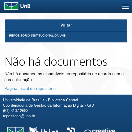
Skip
Voltar
navigation
REPOSITÓRIO INSTITUCIONAL DA UNB
Não há documentos
Não há documentos disponíveis no repositório de acordo com a
sua solicitação.
Página inicial do repositório
Universidade de Brasília - Biblioteca Central
Coordenadoria de Gestão da Informação Digital - GID
(61) 3107-2683
repositorio@unb.br