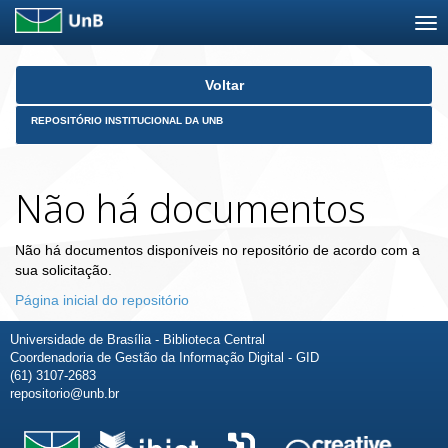
Skip
Voltar
navigation
REPOSITÓRIO INSTITUCIONAL DA UNB
Não há documentos
Não há documentos disponíveis no repositório de acordo com a
sua solicitação.
Página inicial do repositório
Universidade de Brasília - Biblioteca Central
Coordenadoria de Gestão da Informação Digital - GID
(61) 3107-2683
repositorio@unb.br