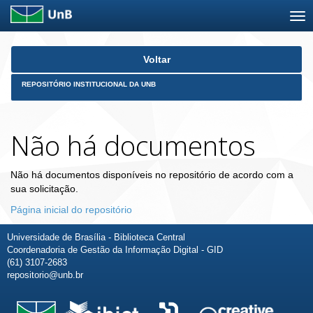
Skip
Voltar
navigation
REPOSITÓRIO INSTITUCIONAL DA UNB
Não há documentos
Não há documentos disponíveis no repositório de acordo com a
sua solicitação.
Página inicial do repositório
Universidade de Brasília - Biblioteca Central
Coordenadoria de Gestão da Informação Digital - GID
(61) 3107-2683
repositorio@unb.br