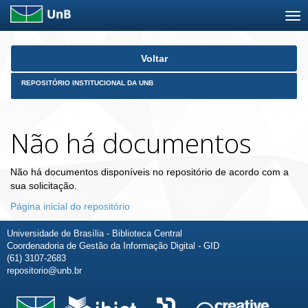
Skip
Voltar
navigation
REPOSITÓRIO INSTITUCIONAL DA UNB
Não há documentos
Não há documentos disponíveis no repositório de acordo com a
sua solicitação.
Página inicial do repositório
Universidade de Brasília - Biblioteca Central
Coordenadoria de Gestão da Informação Digital - GID
(61) 3107-2683
repositorio@unb.br