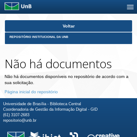
Skip
Voltar
navigation
REPOSITÓRIO INSTITUCIONAL DA UNB
Não há documentos
Não há documentos disponíveis no repositório de acordo com a
sua solicitação.
Página inicial do repositório
Universidade de Brasília - Biblioteca Central
Coordenadoria de Gestão da Informação Digital - GID
(61) 3107-2683
repositorio@unb.br