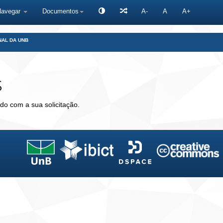
Navegar
Documentos
A-
A
A+
NAL DA UNB
s
do com a sua solicitação.