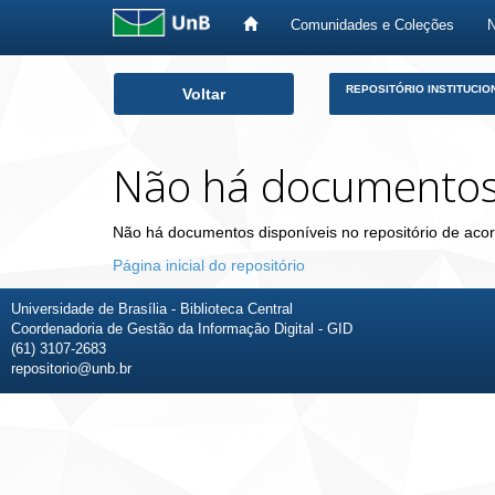
Comunidades e Coleções
Skip
REPOSITÓRIO INSTITUCIO
Voltar
navigation
Não há documento
Não há documentos disponíveis no repositório de acor
Página inicial do repositório
Universidade de Brasília - Biblioteca Central
Coordenadoria de Gestão da Informação Digital - GID
(61) 3107-2683
repositorio@unb.br