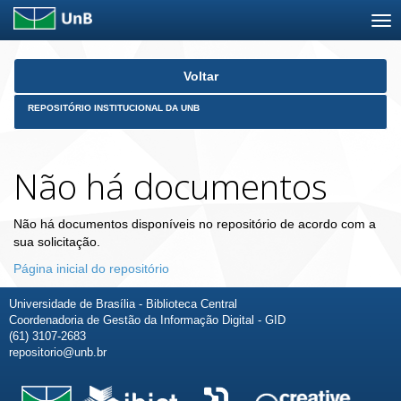
Skip
Voltar
navigation
REPOSITÓRIO INSTITUCIONAL DA UNB
Não há documentos
Não há documentos disponíveis no repositório de acordo com a
sua solicitação.
Página inicial do repositório
Universidade de Brasília - Biblioteca Central
Coordenadoria de Gestão da Informação Digital - GID
(61) 3107-2683
repositorio@unb.br