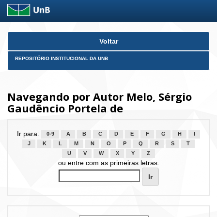
Skip
Voltar
navigation
REPOSITÓRIO INSTITUCIONAL DA UNB
Navegando por Autor Melo, Sérgio
Gaudêncio Portela de
Ir para:
0-9
A
B
C
D
E
F
G
H
I
J
K
L
M
N
O
P
Q
R
S
T
U
V
W
X
Y
Z
ou entre com as primeiras letras: