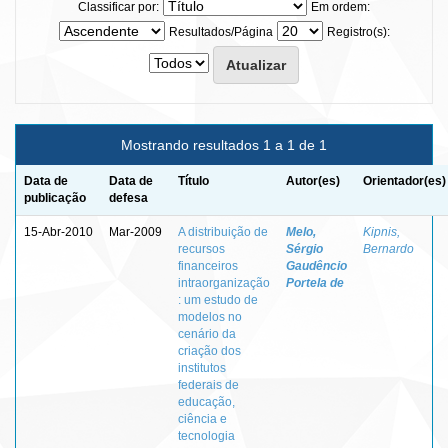
Classificar por:
Em ordem:
Resultados/Página
Registro(s):
Mostrando resultados 1 a 1 de 1
Data de
Data de
Título
Autor(es)
Orientador(es)
publicação
defesa
15-Abr-2010
Mar-2009
A distribuição de
Melo,
Kipnis,
recursos
Sérgio
Bernardo
financeiros
Gaudêncio
intraorganização
Portela de
: um estudo de
modelos no
cenário da
criação dos
institutos
federais de
educação,
ciência e
tecnologia