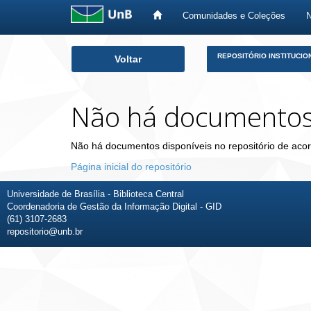
Comunidades e Coleções
Skip
REPOSITÓRIO INSTITUCIO
Voltar
navigation
Não há documento
Não há documentos disponíveis no repositório de acor
Página inicial do repositório
Universidade de Brasília - Biblioteca Central
Coordenadoria de Gestão da Informação Digital - GID
(61) 3107-2683
repositorio@unb.br