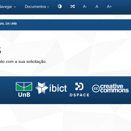
Navegar
Documentos
A-
A
A+
NAL DA UNB
s
do com a sua solicitação.