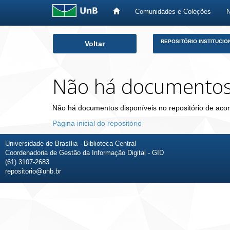
Comunidades e Coleções
Skip
REPOSITÓRIO INSTITUCIO
Voltar
navigation
Não há documento
Não há documentos disponíveis no repositório de acor
Página inicial do repositório
Universidade de Brasília - Biblioteca Central
Coordenadoria de Gestão da Informação Digital - GID
(61) 3107-2683
repositorio@unb.br