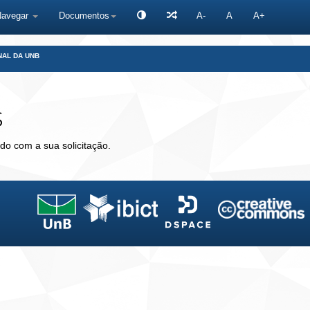
Navegar
Documentos
A-
A
A+
NAL DA UNB
s
do com a sua solicitação.