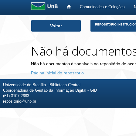
Comunidades e Coleções
Skip
REPOSITÓRIO INSTITUCIO
Voltar
navigation
Não há documento
Não há documentos disponíveis no repositório de acor
Página inicial do repositório
Universidade de Brasília - Biblioteca Central
Coordenadoria de Gestão da Informação Digital - GID
(61) 3107-2683
repositorio@unb.br