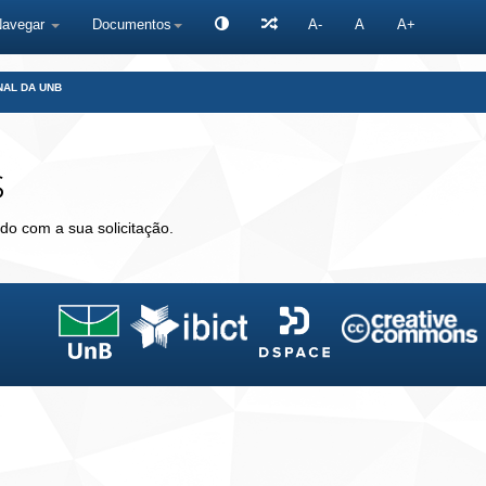
Navegar
Documentos
A-
A
A+
NAL DA UNB
s
do com a sua solicitação.