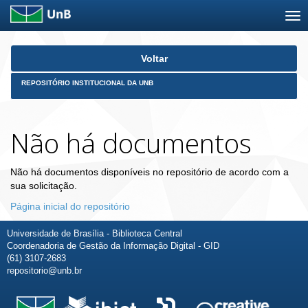
Skip
Voltar
navigation
REPOSITÓRIO INSTITUCIONAL DA UNB
Não há documentos
Não há documentos disponíveis no repositório de acordo com a
sua solicitação.
Página inicial do repositório
Universidade de Brasília - Biblioteca Central
Coordenadoria de Gestão da Informação Digital - GID
(61) 3107-2683
repositorio@unb.br