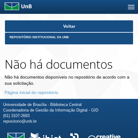
Skip
Voltar
navigation
REPOSITÓRIO INSTITUCIONAL DA UNB
Não há documentos
Não há documentos disponíveis no repositório de acordo com a
sua solicitação.
Página inicial do repositório
Universidade de Brasília - Biblioteca Central
Coordenadoria de Gestão da Informação Digital - GID
(61) 3107-2683
repositorio@unb.br