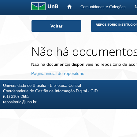
Comunidades e Coleções
Skip
REPOSITÓRIO INSTITUCIO
Voltar
navigation
Não há documento
Não há documentos disponíveis no repositório de acor
Página inicial do repositório
Universidade de Brasília - Biblioteca Central
Coordenadoria de Gestão da Informação Digital - GID
(61) 3107-2683
repositorio@unb.br