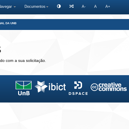
Navegar
Documentos
A-
A
A+
NAL DA UNB
s
do com a sua solicitação.