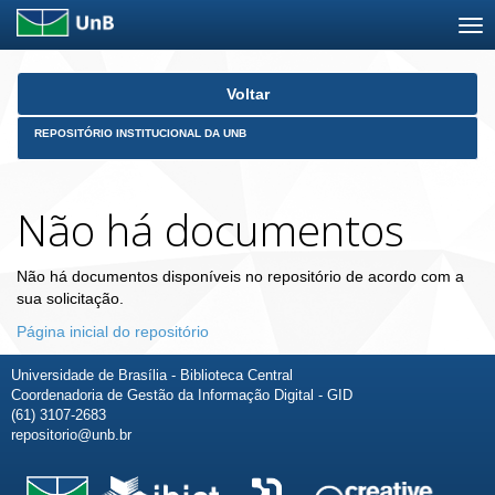
Skip
Voltar
navigation
REPOSITÓRIO INSTITUCIONAL DA UNB
Não há documentos
Não há documentos disponíveis no repositório de acordo com a
sua solicitação.
Página inicial do repositório
Universidade de Brasília - Biblioteca Central
Coordenadoria de Gestão da Informação Digital - GID
(61) 3107-2683
repositorio@unb.br